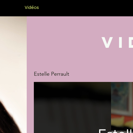
lbums
Vidéos
Presse
BIO
Musique
Co
vi
Estelle Perrault