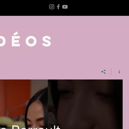
ntact
déos